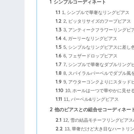
1
シンプルコーディネート
1.1
1, シンプルで華奢なリングピアス
1.2
2, ピッタリサイズのフープピアス
1.3
3, アンティークフラワーリングピ
1.4
4, ガーリーなリングピアス
1.5
5, シンプルなリングピアスに差し
1.6
6, フェザードロップピアス
1.7
7, シンプルで華奢なダブルリング
1.8
8, スパイラルバーベルでダブル風
1.9
9, アウターコンクよりにスタッド
1.10
10, ホールは一つで華やかに見せ
1.11
11, バーベル&リングピアス
2
他のピアスとの組合せコーディネー
2.1
12, 雪の結晶モチーフリングピア
2.2
13, 華奢だけど大き目なハートリ