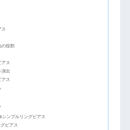
アス
色の役割
ピアス
を演出
ピアス
る
ト
ス&シンプルリングピアス
ングピアス